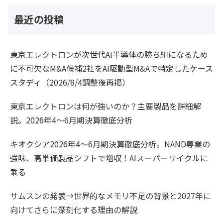
最近の投稿
東京エレクトロンが次世代AI半導体の勝ち組になるため
に不可欠なM&A候補2社をAI駆動型M&Aで特定したケース
スタディ（2026/8/4調整後再掲）
東京エレクトロンは何が強いのか？主要製品を詳細解
説。2026年4〜6月期決算徹底分析
キオクシア2026年4〜6月期決算徹底分析。NAND専業の
強味、高単価製品シフトで増収！AIスーパーサイクルに
乗る
サムスンの発表→世界的なメモリ不足の背景と2027年に
向けてさらに深刻化する理由の解説