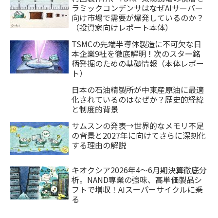
ラミックコンデンサはなぜAIサーバー
向け市場で需要が爆発しているのか？
（投資家向けレポート本体）
TSMCの先端半導体製造に不可欠な日
本企業9社を徹底解明！次のスター銘
柄発掘のための基礎情報（本体レポー
ト）
日本の石油精製所が中東産原油に最適
化されているのはなぜか？歴史的経緯
と制度的背景
サムスンの発表→世界的なメモリ不足
の背景と2027年に向けてさらに深刻化
する理由の解説
キオクシア2026年4〜6月期決算徹底分
析。NAND専業の強味、高単価製品シ
フトで増収！AIスーパーサイクルに乗
る