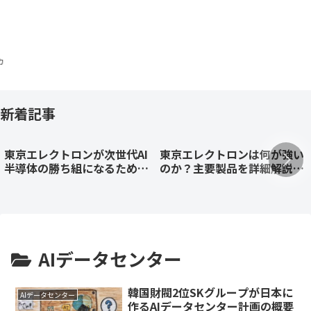
新着記事
東京エレクトロンが次世代AI
東京エレクトロンは何が強い
半導体の勝ち組になるために
のか？主要製品を詳細解説。
不可欠なM&A候補2社をAI駆
2026年4〜6月期決算徹底分
動型M&Aで特定したケース
析
スタディ（2026/8/4調整後再
掲）
AIデータセンター
韓国財閥2位SKグループが日本に
AIデータセンター
作るAIデータセンター計画の概要