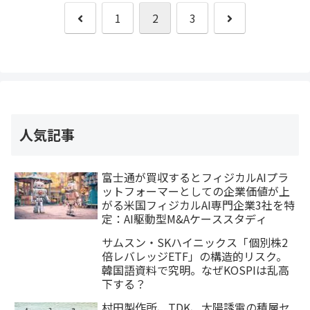
前
次
1
2
3
へ
へ
人気記事
富士通が買収するとフィジカルAIプラ
ットフォーマーとしての企業価値が上
がる米国フィジカルAI専門企業3社を特
定：AI駆動型M&Aケーススタディ
サムスン・SKハイニックス「個別株2
倍レバレッジETF」の構造的リスク。
韓国語資料で究明。なぜKOSPIは乱高
下する？
村田製作所、TDK、太陽誘電の積層セ