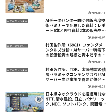
2026.06.11
AIデータセンター向け最新液冷技
AIデータセンター
術セミナーで配布した資料：レポ
ート6本とPPT資料2本の販売を開
始：一式 2万2,000円
2026.06.07
村田製作所（6981）ファンダメ
AIデータセンター
ンタルズ分析：AIサーバー特需下
の設備投資の規模と資本効率の検
証（2026/5/31）
2026.05.31
村田製作所、TDK、太陽誘電の積
AIデータセンター
層セラミックコンデンサはなぜAI
サーバー向け市場で需要が爆発し
ているのか？（投資家向けレポー
2026.05.29
ト本体）
日本版ネオクラウドを推進可能な
AIデータセンター
NTT, 清水建設, 日立, パナソニッ
ク, NEC, ソフトバンク、関西電力
の役割分担に関するレポート：詳