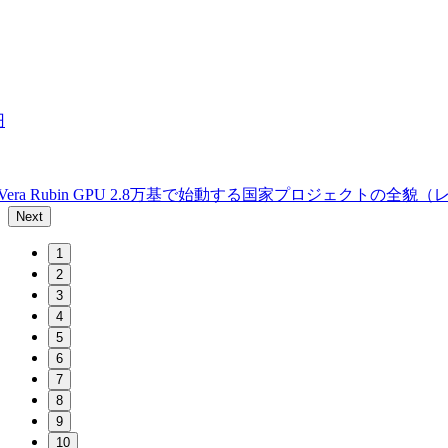
円
 Rubin GPU 2.8万基で始動する国家プロジェクトの全貌
Next
1
2
3
4
5
6
7
8
9
10