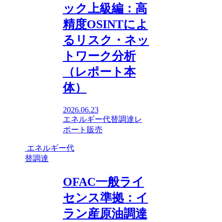
ック上級編：高
精度OSINTによ
るリスク・ネッ
トワーク分析
（レポート本
体）
2026.06.23
エネルギー代替調達
レ
ポート販売
エネルギー代
替調達
OFAC一般ライ
センス準拠：イ
ラン産原油調達