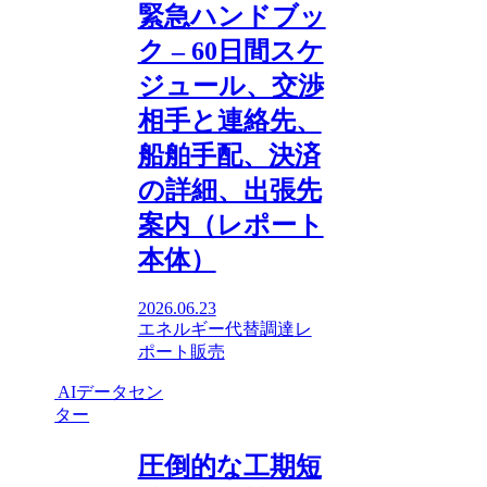
緊急ハンドブッ
ク – 60日間スケ
ジュール、交渉
相手と連絡先、
船舶手配、決済
の詳細、出張先
案内（レポート
本体）
2026.06.23
エネルギー代替調達
レ
ポート販売
AIデータセン
ター
圧倒的な工期短