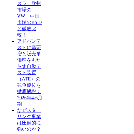
スラ、欧州
市場の
VW、中国
市場のBYD
と徹底比
較！
アドバンテ
ストに需要
増と販売単
価増をもた
らす自動テ
スト装置
（ATE）の
競争優位を
徹底解説：
2026年4-6月
期
なぜスター
リンク事業
は圧倒的に
強いのか？