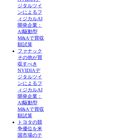
ジタルツイ
ンによるフ
ィジカルAI
開発企業：
AI駆動型
M&Aで買収
額試算
ファナック
その他が買
収すべき
NVIDIAデ
ジタルツイ
ンによるフ
ィジカルAI
開発企業：
AI駆動型
M&Aで買収
額試算
トヨタの競
争優位を米
国市場のテ