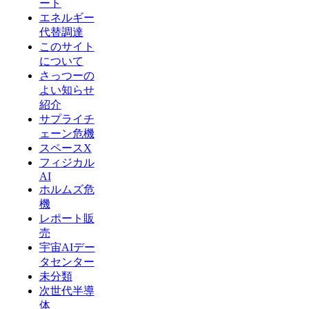
ート
エネルギー
代替調達
このサイト
について
さっつーの
よい知らせ
紹介
サプライチ
ェーン危機
スペースX
フィジカル
AI
ホルムズ危
機
レポート販
売
宇宙AIデー
タセンター
未分類
次世代半導
体