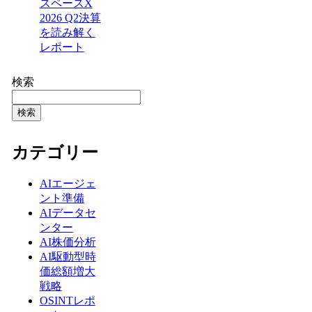
スペースX
2026 Q2決算
を読み解く
レポート
検索
検索
カテゴリー
AIエージェ
ント準備
AIデータセ
ンター
AI株価分析
AI駆動型時
価総額増大
戦略
OSINTレポ