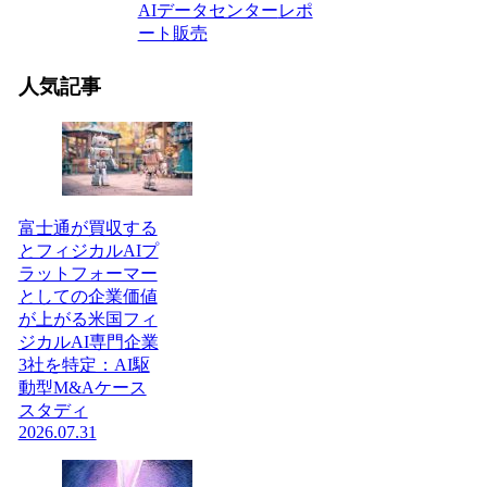
AIデータセンター
レポ
ート販売
人気記事
富士通が買収する
とフィジカルAIプ
ラットフォーマー
としての企業価値
が上がる米国フィ
ジカルAI専門企業
3社を特定：AI駆
動型M&Aケース
スタディ
2026.07.31