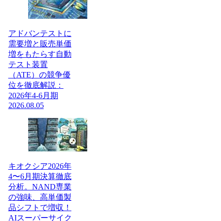
アドバンテストに
需要増と販売単価
増をもたらす自動
テスト装置
（ATE）の競争優
位を徹底解説：
2026年4-6月期
2026.08.05
キオクシア2026年
4〜6月期決算徹底
分析。NAND専業
の強味、高単価製
品シフトで増収！
AIスーパーサイク