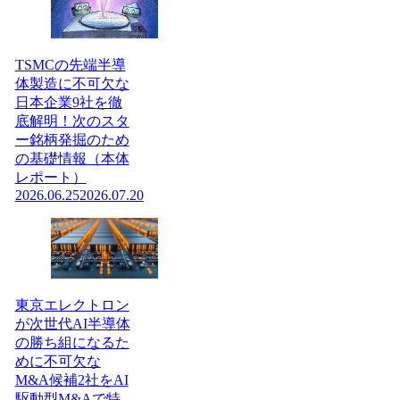
TSMCの先端半導
体製造に不可欠な
日本企業9社を徹
底解明！次のスタ
ー銘柄発掘のため
の基礎情報（本体
レポート）
2026.06.25
2026.07.20
東京エレクトロン
が次世代AI半導体
の勝ち組になるた
めに不可欠な
M&A候補2社をAI
駆動型M&Aで特