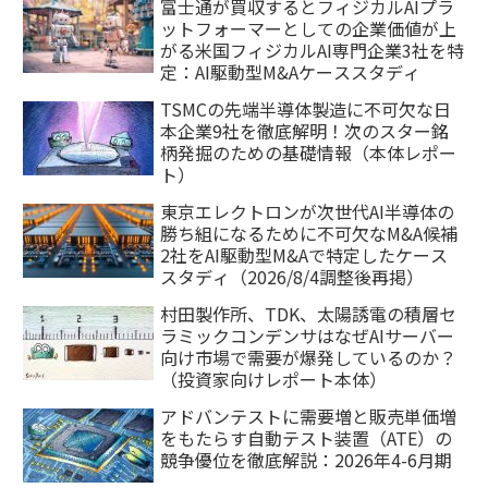
富士通が買収するとフィジカルAIプラ
ットフォーマーとしての企業価値が上
がる米国フィジカルAI専門企業3社を特
定：AI駆動型M&Aケーススタディ
TSMCの先端半導体製造に不可欠な日
本企業9社を徹底解明！次のスター銘
柄発掘のための基礎情報（本体レポー
ト）
東京エレクトロンが次世代AI半導体の
勝ち組になるために不可欠なM&A候補
2社をAI駆動型M&Aで特定したケース
スタディ（2026/8/4調整後再掲）
村田製作所、TDK、太陽誘電の積層セ
ラミックコンデンサはなぜAIサーバー
向け市場で需要が爆発しているのか？
（投資家向けレポート本体）
アドバンテストに需要増と販売単価増
をもたらす自動テスト装置（ATE）の
競争優位を徹底解説：2026年4-6月期