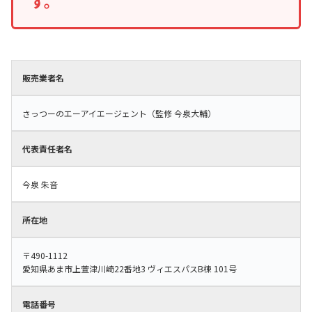
す。
販売業者名
さっつーのエーアイエージェント（監修 今泉大輔）
代表責任者名
今泉 朱音
所在地
〒490-1112
愛知県あま市上萱津川崎22番地3 ヴィエスパスB棟 101号
電話番号