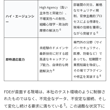
部署間の対立、厳格
High Agency（高い
なセキュリティ規
主体性と突破力）、
制、官僚主義的プロ
ハイ・エージェンシ
不確実性への耐性、
セスによる停滞を、
ー
組織心理学・政治的
現場の信頼を獲得し
6
摩擦の解決力
6
ながら突破する
専門外の分野（サイ
未経験のドメインや
バーセキュリティ、
最新技術に対する超
医療、防衛など）で
高速なキャッチアッ
あっても、短期間で
即時適応能力
プ能力、自律的な問
業務知識を吸収し、
8
その場でプラグイン
題解決力
8
や修正を実装する
FDEが直面する現場は、本社のテスト環境のように制御さ
れたものではなく、不完全なデータ、不安定な接続、そし
5
て変化し続ける要求に満ちている
。この過酷な状況下に