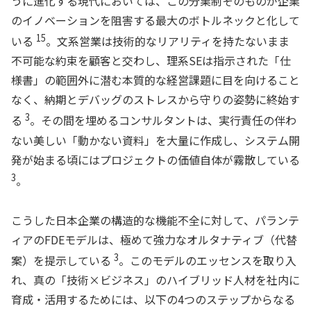
うに進化する現代においては、この分業制そのものが企業
のイノベーションを阻害する最大のボトルネックと化して
15
いる
。文系営業は技術的なリアリティを持たないまま
不可能な約束を顧客と交わし、理系SEは指示された「仕
様書」の範囲外に潜む本質的な経営課題に目を向けること
なく、納期とデバッグのストレスから守りの姿勢に終始す
3
る
。その間を埋めるコンサルタントは、実行責任の伴わ
ない美しい「動かない資料」を大量に作成し、システム開
発が始まる頃にはプロジェクトの価値自体が霧散している
3
。
こうした日本企業の構造的な機能不全に対して、パランテ
ィアのFDEモデルは、極めて強力なオルタナティブ（代替
3
案）を提示している
。このモデルのエッセンスを取り入
れ、真の「技術×ビジネス」のハイブリッド人材を社内に
育成・活用するためには、以下の4つのステップからなる