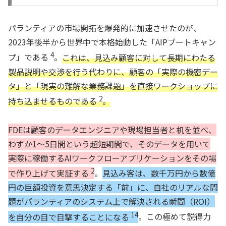
パランティアの市場開拓を爆発的に加速させたのが、
2023年後半から世界中で本格始動した「AIPブートキャン
4
プ」である
。
これは、見込み顧客に対して長期にわたる
製品説明や交渉を行う代わりに、顧客の「実際の機密デー
タ」と「現実の難解な業務課題」を直接ワークショップに
2
持ち込ませるものである
。
FDEは顧客のデータエンジニアや現場担当者と机を並べ、
わずか1〜5日間という超短期間で、そのデータを用いて
実際に稼働するAIワークフローアプリケーションをその場
2
で作り上げて実証する
。
見込み客は、数千万円から数億
円の巨額投資を意思決定する「前」に、自社のリアルな問
題がパランティアのシステム上で解決される瞬間（ROI）
14
を自分の目で目撃することになる
。この極めて説得力