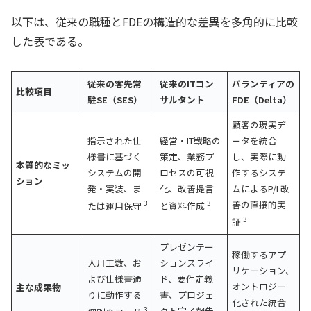
以下は、従来の職種とFDEの構造的な差異を多角的に比較
した表である。
従来の客先常
従来のITコン
パランティアの
比較項目
駐SE（SES）
サルタント
FDE（Delta）
顧客の現実デ
指示された仕
経営・IT戦略の
ータを統合
様書に基づく
策定、業務プ
し、実際に動
本質的なミッ
システムの開
ロセスの可視
作するシステ
ション
発・実装、ま
化、改善提言
ムによるP/L改
3
3
善の直接的実
たは運用保守
と資料作成
3
証
プレゼンテー
稼働するアプ
人月工数、お
ションスライ
リケーション、
よび仕様書通
ド、要件定義
オントロジー
主な成果物
りに動作する
書、プロジェ
化された統合
3
クト完了報告