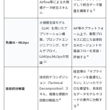
Airflow等による大規
グして統合データ基
模データ統合スキル
5
盤を構築する
11
大規模言語モデル
（LLM）を用いたア
AIP等のプラットフォ
プリケーション構
ーム上で、業務プロ
築、プロンプトエン
セスに応じた自律的
先端AI・MLOps
ジニアリング、モデ
なAIエージェントや
ルデプロイ、
推論フローを実装・
LLMOps/MLOpsの知
4
評価する
11
識
経営陣の「サプライ
技術的デコンポジシ
チェーンを最適化し
ョン（Technical
たい」といったマク
Decomposition）ス
ロな要望を、具体的
技術的分解能
キル、複雑な課題の
なデータモデルやコ
8
ードの要件に分解す
因数分解能力
8
る