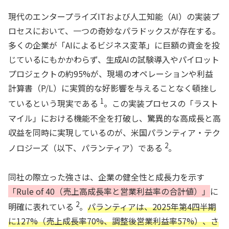
現代のエンタープライズITおよび人工知能（AI）の実装プ
ロセスにおいて、一つの奇妙なパラドックスが存在する。
多くの企業が「AIによるビジネス変革」に巨額の資金を投
じているにもかかわらず、生成AIの試験導入やパイロット
プロジェクトの約95%が、現場のオペレーションや利益
計算書（P/L）に実質的な好影響を与えることなく頓挫し
1
ているという現実である
。この実装プロセスの「ラスト
マイル」における機能不全を打破し、驚異的な高成長と高
収益を同時に実現しているのが、米国パランティア・テク
2
ノロジーズ（以下、パランティア）である
。
同社の際立った強さは、企業の健全性と成長力を示す
「Rule of 40（売上高成長率と営業利益率の合計値）」
に
2
明確に表れている
。
パランティアは、2025年第4四半期
に127%（売上成長率70%、調整後営業利益率57%）、さ