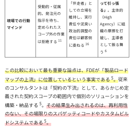
「伴走者」と
って引っ張
受動的・従属
しての立場を
る」
。主体的
的。発注元の
維持し、実行
（High
指示を待ち、
現場での行動
責任や泥臭い
Agency）に組
定められたス
マインド
政治的調整の
織の摩擦を打
コープ外の作業
責任は顧客側
破し、主導者
11
は拒絶する
16
として振る舞
に委ねる
6
う
この比較において最も重要な論点は、FDEが「製品ロード
5
マップの上流」に位置しているという事実である
。
従来
のコンサルタントは「契約の下流」として、あらかじめ定
義された契約スコープの範囲内で個別のソリューションを
5
構築・納品する
。
その結果生み出されるのは、再利用性
のない、その場限りのスパゲッティコードやカスタムビル
5
ドシステムである
。