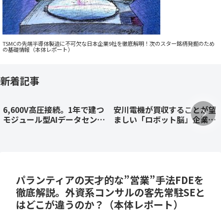
TSMCの先端半導体製造に不可欠な日本企業9社を徹底解明！次のスター銘柄発掘のため
の基礎情報（本体レポート）
新着記事
6,600V高圧接続。1年で建つ
安川電機が買収することが望
モジュール型AIデータセンタ
ましい「ロボット脳」企業を
ー「BENTOモデル」原案
AI駆動型M&Aで特定、M&A
（顧客専用プライベートAIデ
戦略を提言するケーススタデ
ータセンターとして）
ィ
パランティアの天才的な”営業”手法FDEを
徹底解説。外資系コンサルの客先常駐SEと
はどこが違うのか？（本体レポート）