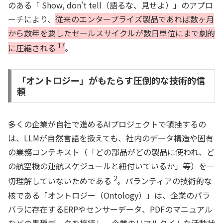
のある「 Show, don’t tell（語るな、見せよ）」のアプロ
ーチにより、
従来のエンタープライズ製品であれば数ヶ月
から数年を要したセールスサイクルが数日単位にまで劇的
17
に圧縮される
。
「オントロジー」がもたらす圧倒的な技術的信
頼
多くの企業が自社で進めるAIプロジェクトで頓挫するの
は、LLMが自然言語を扱えても、社内のデータ構造や固有
の業務コンテキスト（「どの部品がどの製品に使われ、ど
の航空機の運航スケジュールと紐付いているか」等）を一
2
切理解していないためである
。パランティアの技術的な
核である「オントロジー（Ontology）」は、企業のバラ
バラに存在するERPやセンサーデータ、PDFのマニュアル
などの異種データを接続し、企業のリアルタイムな活動状