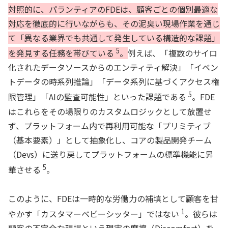
対照的に、パランティアのFDEは、顧客ごとの個別最適な
対応を徹底的に行いながらも、その泥臭い現場作業を通じ
て「異なる業界でも共通して発生している構造的な課題」
5
を発見する任務を帯びている
。
例えば、「複数のサイロ
化されたデータソースからのエンティティ解決」「イベン
トデータの時系列推論」「データ系列に基づくアクセス権
5
限管理」「AIの監査可能性」といった課題である
。FDE
はこれらをその場限りのカスタムロジックとして放置せ
ず、プラットフォーム内で再利用可能な「プリミティブ
（基本要素）」として抽象化し、コアの製品開発チーム
（Devs）に送り戻してプラットフォームの標準機能に昇
5
華させる
。
このように、FDEは一時的な労働力の補填として顧客を甘
1
やかす「カスタマーベビーシッター」ではない
。彼らは