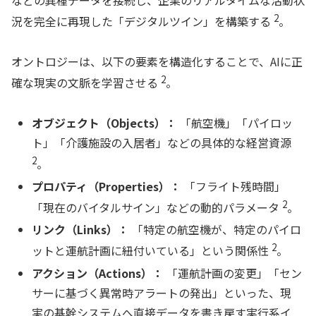
2
況を完全に再現した「デジタルツイン」を構築する
。
オントロジーは、以下の要素を構造化することで、AIに正
2
確な現実の文脈を学習させる
。
オブジェクト（Objects）：
「航空機」「パイロッ
ト」「介護施設の入居者」などの具体的な経営資源
2
。
プロパティ（Properties）：
「フライト残時間」
2
「現在のバイタルサイン」などの動的パラメータ
。
リンク（Links）：
「特定の航空機が、特定のパイロ
2
ットと運航計画に紐付いている」という関係性
。
アクション（Actions）：
「運航計画の変更」「セン
サーに基づく異常時アラートの発出」といった、現
実の基幹システムへ直接データを書き戻す実行系イ