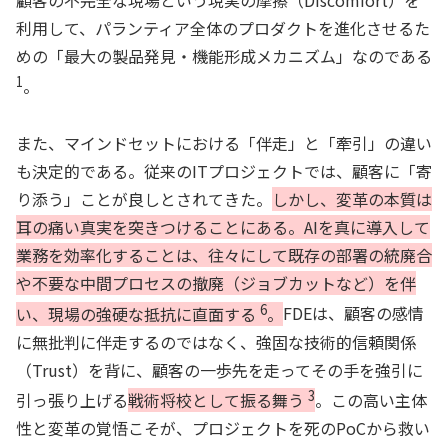
顧客の不完全な現場という現実の摩擦（Discomfort）を
利用して、パランティア全体のプロダクトを進化させるた
めの「最大の製品発見・機能形成メカニズム」なのである
1
。
また、マインドセットにおける「伴走」と「牽引」の違い
も決定的である。従来のITプロジェクトでは、顧客に「寄
り添う」ことが良しとされてきた。
しかし、変革の本質は
耳の痛い真実を突きつけることにある。AIを真に導入して
業務を効率化することは、往々にして既存の部署の統廃合
や不要な中間プロセスの撤廃（ジョブカットなど）を伴
6
い、現場の強硬な抵抗に直面する
。
FDEは、顧客の感情
に無批判に伴走するのではなく、強固な技術的信頼関係
（Trust）を背に、顧客の一歩先を走ってその手を強引に
3
引っ張り上げる
戦術将校として振る舞う
。この高い主体
性と変革の覚悟こそが、プロジェクトを死のPoCから救い