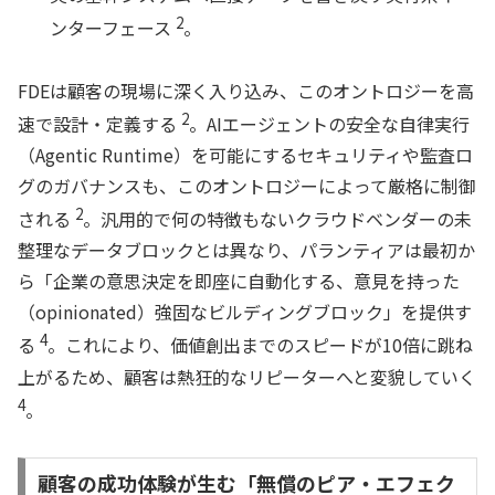
2
ンターフェース
。
FDEは顧客の現場に深く入り込み、このオントロジーを高
2
速で設計・定義する
。AIエージェントの安全な自律実行
（Agentic Runtime）を可能にするセキュリティや監査ロ
グのガバナンスも、このオントロジーによって厳格に制御
2
される
。汎用的で何の特徴もないクラウドベンダーの未
整理なデータブロックとは異なり、パランティアは最初か
ら「企業の意思決定を即座に自動化する、意見を持った
（opinionated）強固なビルディングブロック」を提供す
4
る
。これにより、価値創出までのスピードが10倍に跳ね
上がるため、顧客は熱狂的なリピーターへと変貌していく
4
。
顧客の成功体験が生む「無償のピア・エフェク