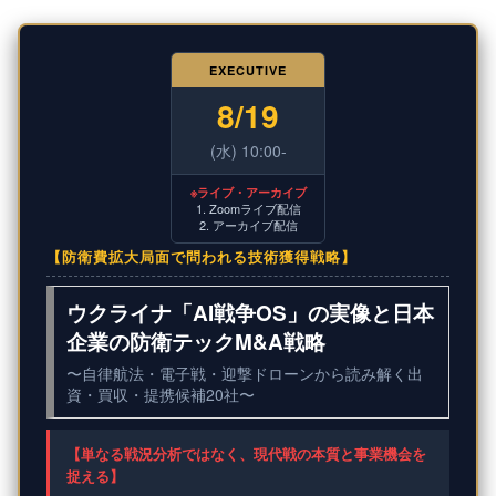
EXECUTIVE
8/19
(水) 10:00-
※ライブ・アーカイブ
1. Zoomライブ配信
2. アーカイブ配信
【防衛費拡大局面で問われる技術獲得戦略】
ウクライナ「AI戦争OS」の実像と日本
企業の防衛テックM&A戦略
〜自律航法・電子戦・迎撃ドローンから読み解く出
資・買収・提携候補20社〜
【単なる戦況分析ではなく、現代戦の本質と事業機会を
捉える】