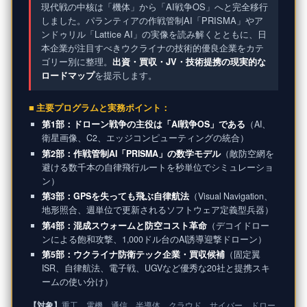
現代戦の中核は「機体」から「AI戦争OS」へと完全移行
しました。パランティアの作戦管制AI「PRISMA」やア
ンドゥリル「Lattice AI」の実像を読み解くとともに、日
本企業が注目すべきウクライナの技術的優良企業をカテ
ゴリー別に整理。
出資・買収・JV・技術提携の現実的な
ロードマップ
を提示します。
■ 主要プログラムと実務ポイント：
第1部：ドローン戦争の主役は「AI戦争OS」である
（AI、
衛星画像、C2、エッジコンピューティングの統合）
第2部：作戦管制AI「PRISMA」の数学モデル
（敵防空網を
避ける数千本の自律飛行ルートを秒単位でシミュレーショ
ン）
第3部：GPSを失っても飛ぶ自律航法
（Visual Navigation、
地形照合、週単位で更新されるソフトウェア定義型兵器）
第4部：混成スウォームと防空コスト革命
（デコイドロー
ンによる飽和攻撃、1,000ドル台のAI誘導迎撃ドローン）
第5部：ウクライナ防衛テック企業・買収候補
（固定翼
ISR、自律航法、電子戦、UGVなど優秀な20社と提携スキ
ームの使い分け）
【対象】
重工、電機、通信、半導体、クラウド、サイバー、ドロー