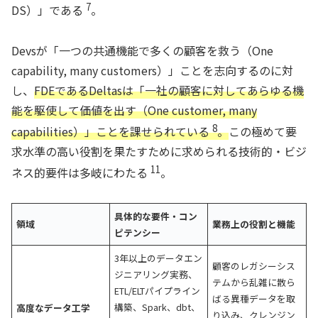
7
DS）」である
。
Devsが「一つの共通機能で多くの顧客を救う（One
capability, many customers）」ことを志向するのに対
し、
FDEであるDeltasは「一社の顧客に対してあらゆる機
能を駆使して価値を出す（One customer, many
8
capabilities）」ことを課せられている
。
この極めて要
求水準の高い役割を果たすために求められる技術的・ビジ
11
ネス的要件は多岐にわたる
。
具体的な要件・コン
領域
業務上の役割と機能
ピテンシー
3年以上のデータエン
顧客のレガシーシス
ジニアリング実務、
テムから乱雑に散ら
ETL/ELTパイプライン
ばる異種データを取
構築、Spark、dbt、
高度なデータ工学
り込み、クレンジン