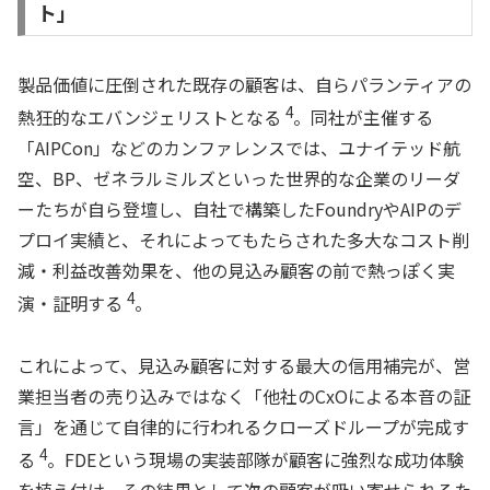
ト」
製品価値に圧倒された既存の顧客は、自らパランティアの
4
熱狂的なエバンジェリストとなる
。同社が主催する
「AIPCon」などのカンファレンスでは、ユナイテッド航
空、BP、ゼネラルミルズといった世界的な企業のリーダ
ーたちが自ら登壇し、自社で構築したFoundryやAIPのデ
プロイ実績と、それによってもたらされた多大なコスト削
減・利益改善効果を、他の見込み顧客の前で熱っぽく実
4
演・証明する
。
これによって、見込み顧客に対する最大の信用補完が、営
業担当者の売り込みではなく「他社のCxOによる本音の証
言」を通じて自律的に行われるクローズドループが完成す
4
る
。FDEという現場の実装部隊が顧客に強烈な成功体験