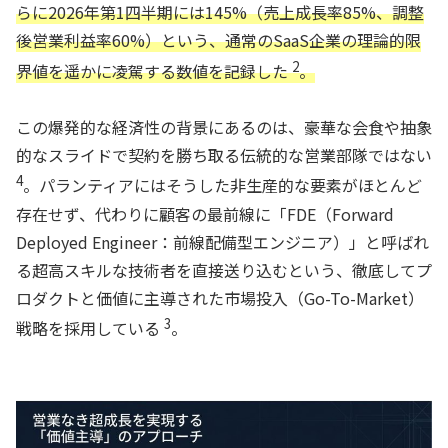
らに2026年第1四半期には145%（売上成長率85%、調整
後営業利益率60%）という、通常のSaaS企業の理論的限
2
界値を遥かに凌駕する数値を記録した
。
この爆発的な経済性の背景にあるのは、豪華な会食や抽象
的なスライドで契約を勝ち取る伝統的な営業部隊ではない
4
。パランティアにはそうした非生産的な要素がほとんど
存在せず、代わりに顧客の最前線に「FDE（Forward
Deployed Engineer：前線配備型エンジニア）」と呼ばれ
る超高スキルな技術者を直接送り込むという、徹底してプ
ロダクトと価値に主導された市場投入（Go-To-Market）
3
戦略を採用している
。