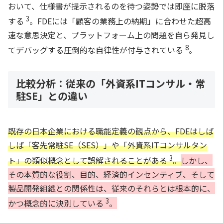
おいて、仕様書が提示されるのを待つ姿勢では即座に脱落
3
する
。FDEには「顧客の業務上の納期」に合わせた超高
速な意思決定と、プラットフォーム上の問題を自ら発見し
8
てデバッグする圧倒的な自律性が付与されている
。
比較分析：従来の「外資系ITコンサル・常
駐SE」との違い
既存の日本企業における職能定義の観点から、FDEはしば
しば「客先常駐SE（SES）」や「外資系ITコンサルタン
3
ト」の類似概念として誤解されることがある
。
しかし、
その本質的な役割、目的、経済的インセンティブ、そして
製品開発組織との関係性は、従来のそれらとは根本的に、
3
かつ概念的に決別している
。