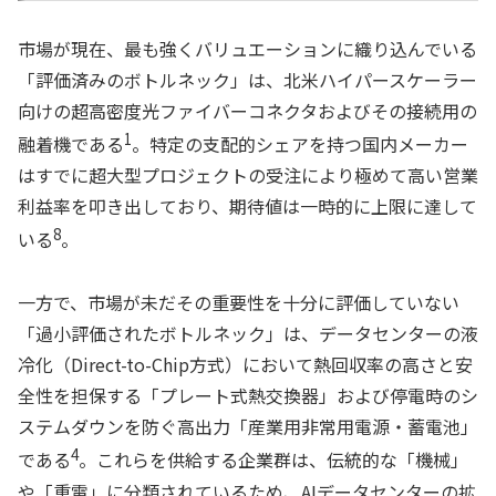
市場が現在、最も強くバリュエーションに織り込んでいる
「評価済みのボトルネック」は、北米ハイパースケーラー
向けの超高密度光ファイバーコネクタおよびその接続用の
1
融着機である
。特定の支配的シェアを持つ国内メーカー
はすでに超大型プロジェクトの受注により極めて高い営業
利益率を叩き出しており、期待値は一時的に上限に達して
8
いる
。
一方で、市場が未だその重要性を十分に評価していない
「過小評価されたボトルネック」は、データセンターの液
冷化（Direct-to-Chip方式）において熱回収率の高さと安
全性を担保する「プレート式熱交換器」および停電時のシ
ステムダウンを防ぐ高出力「産業用非常用電源・蓄電池」
4
である
。これらを供給する企業群は、伝統的な「機械」
や「重電」に分類されているため、AIデータセンターの拡