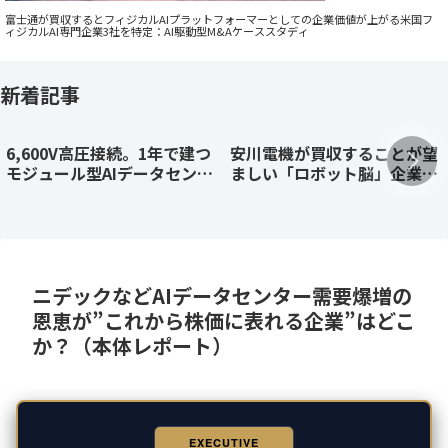
富士通が買収するとフィジカルAIプラットフォーマーとしての企業価値が上がる米国フ
ィジカルAI専門企業3社を特定：AI駆動型M&Aケーススタディ
新着記事
6,600V高圧接続。1年で建つ
安川電機が買収することが望
モジュール型AIデータセンタ
ましい「ロボット脳」企業を
ー「BENTOモデル」原案
AI駆動型M&Aで特定、M&A
（顧客専用プライベートAIデ
戦略を提言するケーススタデ
ータセンターとして）
ィ
ニデックなどAIデータセンター需要爆増の
恩恵が”これから株価に表れる企業”はどこ
か？（本体レポート）
EXECUTIVE