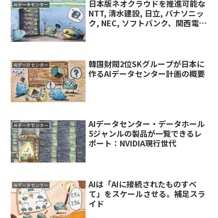
日本版ネオクラウドを推進可能な
AIデータセンター
NTT, 清水建設, 日立, パナソニッ
ク, NEC, ソフトバンク、関西電力
の役割分担に関するレポート：詳
細版
韓国財閥2位SKグループが日本に
AIデータセンター
作るAIデータセンター計画の概要
AIデータセンター・データホール
AIデータセンター
5ジャンルの製品が一覧できるレ
ポート：NVIDIA現行世代
AIは「AIに接続されたものすべ
AIデータセンター
て」をスケールさせる。補足スラ
イド