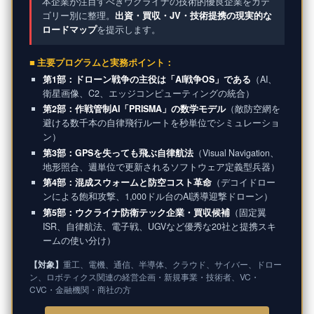
本企業が注目すべきウクライナの技術的優良企業をカテ
ゴリー別に整理。
出資・買収・JV・技術提携の現実的な
ロードマップ
を提示します。
■ 主要プログラムと実務ポイント：
第1部：ドローン戦争の主役は「AI戦争OS」である
（AI、
衛星画像、C2、エッジコンピューティングの統合）
第2部：作戦管制AI「PRISMA」の数学モデル
（敵防空網を
避ける数千本の自律飛行ルートを秒単位でシミュレーショ
ン）
第3部：GPSを失っても飛ぶ自律航法
（Visual Navigation、
地形照合、週単位で更新されるソフトウェア定義型兵器）
第4部：混成スウォームと防空コスト革命
（デコイドロー
ンによる飽和攻撃、1,000ドル台のAI誘導迎撃ドローン）
第5部：ウクライナ防衛テック企業・買収候補
（固定翼
ISR、自律航法、電子戦、UGVなど優秀な20社と提携スキ
ームの使い分け）
【対象】
重工、電機、通信、半導体、クラウド、サイバー、ドロー
ン、ロボティクス関連の経営企画・新規事業・技術者、VC・
CVC・金融機関・商社の方