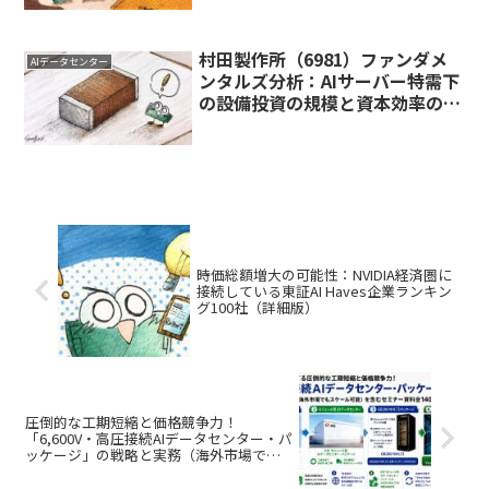
村田製作所（6981）ファンダメ
AIデータセンター
ンタルズ分析：AIサーバー特需下
の設備投資の規模と資本効率の検
証（2026/5/31）
時価総額増大の可能性：NVIDIA経済圏に
接続している東証AI Haves企業ランキン
グ100社（詳細版）
圧倒的な工期短縮と価格競争力！
「6,600V・高圧接続AIデータセンター・パ
ッケージ」の戦略と実務（海外市場でも
スケール可能）を含むセミナー資料全140
ページ（4万8,000円）販売は終了しまし