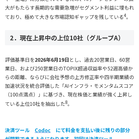
大がもたらす長期的な需要急増がセグメント利益に埋もれ
4
ており、極めて大きな市場認知ギャップを残している
。
2．現在上昇中の上位10社（グループA）
評価基準日を
2026年6月19日
とし、過去20営業日、60営
業日、および250営業日のTOPIX超過収益率や52週高値か
らの距離、ならびに会社予想の上方修正率や四半期業績の
加速状況を統合評価した「AIインフラ・モメンタムスコア
（100点満点）」に基づき、現在株価と業績が強く上昇し
8
ている上位10社を抽出した
。
決済ツール
Codoc
にて料金を支払い後に残りの部分
が閲覧できるようになります。初回は決済ツール