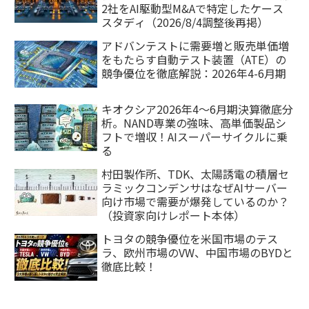
2社をAI駆動型M&Aで特定したケース
スタディ（2026/8/4調整後再掲）
アドバンテストに需要増と販売単価増
をもたらす自動テスト装置（ATE）の
競争優位を徹底解説：2026年4-6月期
キオクシア2026年4〜6月期決算徹底分
析。NAND専業の強味、高単価製品シ
フトで増収！AIスーパーサイクルに乗
る
村田製作所、TDK、太陽誘電の積層セ
ラミックコンデンサはなぜAIサーバー
向け市場で需要が爆発しているのか？
（投資家向けレポート本体）
トヨタの競争優位を米国市場のテス
ラ、欧州市場のVW、中国市場のBYDと
徹底比較！