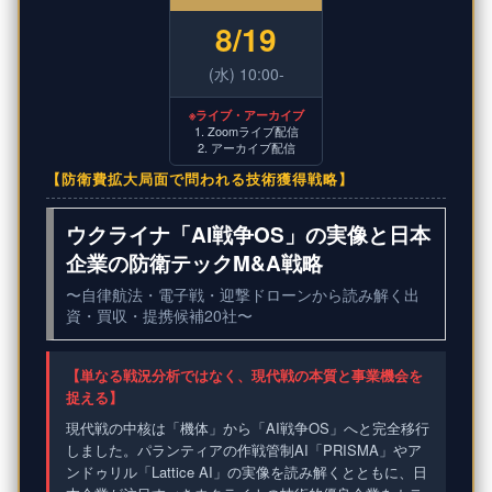
8/19
(水) 10:00-
※ライブ・アーカイブ
1. Zoomライブ配信
2. アーカイブ配信
【防衛費拡大局面で問われる技術獲得戦略】
ウクライナ「AI戦争OS」の実像と日本
企業の防衛テックM&A戦略
〜自律航法・電子戦・迎撃ドローンから読み解く出
資・買収・提携候補20社〜
【単なる戦況分析ではなく、現代戦の本質と事業機会を
捉える】
現代戦の中核は「機体」から「AI戦争OS」へと完全移行
しました。パランティアの作戦管制AI「PRISMA」やア
ンドゥリル「Lattice AI」の実像を読み解くとともに、日