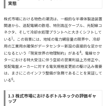
実態
株式市場における物色の潮流は、一般的な半導体製造装置
関連から、送配電網の鉄塔、特別高圧ケーブル、光配線コ
ネクタ、そして冷却水処理プラントへと大きくシフトして
1
いる
。この背景には、地域の電力網容量の限界や、冷却
用の工業用水確保がデータセンター新設の直接的な足かせ
4
になるという「現実世界の物理制約」がある
。電線セク
ターにおける特大受注に伴う空前の営業利益上方修正や、
受配電盤メーカーに対する電気規格変更前の駆け込み需要
は、まさにこのインフラ整備が急務であることを実証して
6
いる
。
1.3 株式市場におけるボトルネックの評価ギャ
ップ