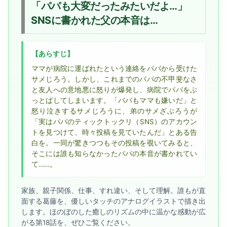
「パパも大変だったみたいだよ…」
SNSに書かれた父の本音は…
【あらすじ】
ママが病院に運ばれたという連絡をパパから受けた
サメじろう。しかし、これまでのパパの不甲斐なさ
と友人への意地悪に怒りが爆発し、病院でパパをぶ
っとばしてしまいます。「パパもママも嫌いだ」と
怒り泣きするサメじろうに、弟のサメざぶろうが
「実はパパのティックトックリ（SNS）のアカウン
トを見つけて、時々投稿を見ていたんだ」とある告
白を。一同が驚きつつもその投稿を覗いてみると、
そこには誰も知らなかったパパの本音が書かれてい
て……。
家族、親子関係、仕事、すれ違い、そして理解。誰もが直
面する葛藤を、優しいタッチのアナログイラストで描き出
します。ほのぼのした癒しのリズムの中に温かな感動が広
がる第18話を、ぜひご覧ください。