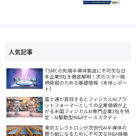
た。
人気記事
TSMCの先端半導体製造に不可欠な日
本企業9社を徹底解明！次のスター銘
柄発掘のための基礎情報（本体レポー
ト）
富士通が買収するとフィジカルAIプラ
ットフォーマーとしての企業価値が上
がる米国フィジカルAI専門企業3社を特
定：AI駆動型M&Aケーススタディ
東京エレクトロンが次世代AI半導体の
勝ち組になるために不可欠なM&A候補