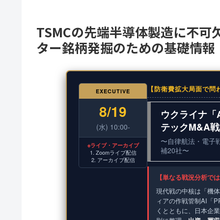
TSMCの先端半導体製造に不可
ター銘柄発掘のための基礎情報
【防衛費拡大局面で問
EXECUTIVE
8/19
ウクライナ「
テックM&A
(水) 10:00-
〜自律航法・電子
※ライブ・アーカイブ
補20社〜
1. Zoomライブ配信
2. アーカイブ配信
【単なる戦況分析では
現代戦の中核は「機体
ィアの作戦管制AI「PR
くとともに、日本企業