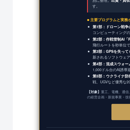
別に整理。
出資・買収
す。
■ 主要プログラムと実務
第1部：ドローン戦争
コンピューティング
第2部：作戦管制AI「
飛行ルートを秒単位
第3部：GPSを失っ
新されるソフトウェ
第4部：混成スウォー
1,000ドル台のAI誘
第5部：ウクライナ防
戦、UGVなど優秀な
【対象】
重工、電機、通信
の経営企画・新規事業・技