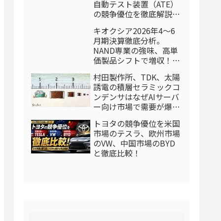
自動テスト装置（ATE）
の競争優位を徹底解説：
2026年4-6月期
キオクシア2026年4〜6
月期決算徹底分析。
NAND専業の強味、高単
価製品シフトで増収！AI
スーパーサイクルに乗る
村田製作所、TDK、太陽
誘電の積層セラミックコ
ンデンサはなぜAIサーバ
ー向け市場で需要が爆発
しているのか？（投資家
トヨタの競争優位を米国
向けレポート本体）
市場のテスラ、欧州市場
のVW、中国市場のBYD
と徹底比較！