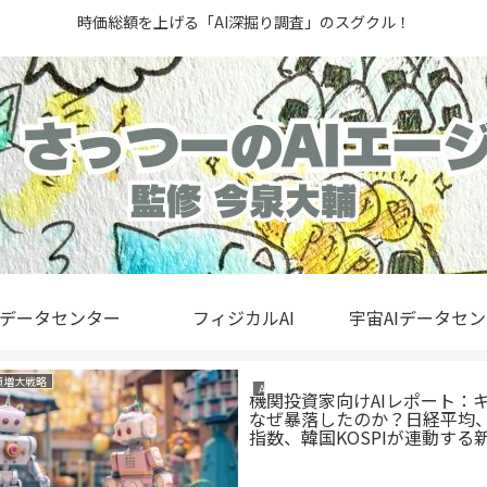
時価総額を上げる「AI深掘り調査」のスグクル！
Iデータセンター
フィジカルAI
宇宙AIデータセ
額増大戦略
AI株価分析
機関投資家向けAIレポート：
なぜ暴落したのか？日経平均
指数、韓国KOSPIが連動する
成メカニズム