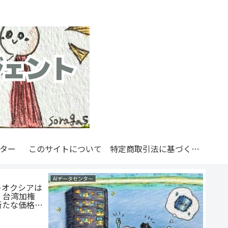
ンター
このサイトについて
特定商取引法に基づく表記
AIデータセンター
AIデ
キオクシアは
村田
、台湾加権
ミッ
新たな価格形
場で
向け