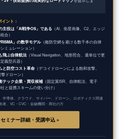
・JV・技術提携の現実的なロードマップ
を提示しま
ポイント：
の主役は「AI戦争OS」である
（AI、衛星画像、C2、エッジ
の統合）
PRISMA」の数学モデル
（敵防空網を避ける数千本の自律
でシミュレーション）
ても飛ぶ自律航法
（Visual Navigation、地形照合、週単位で更
ア定義型兵器）
ムと防空コスト革命
（デコイドローンによる飽和攻撃、
導迎撃ドローン）
衛テック企業・買収候補
（固定翼ISR、自律航法、電子
20社と提携スキームの使い分け）
、半導体、クラウド、サイバー、ドローン、ロボティクス関連
術者、VC・CVC・金融機関・商社の方
セミナー詳細・受講申込 »