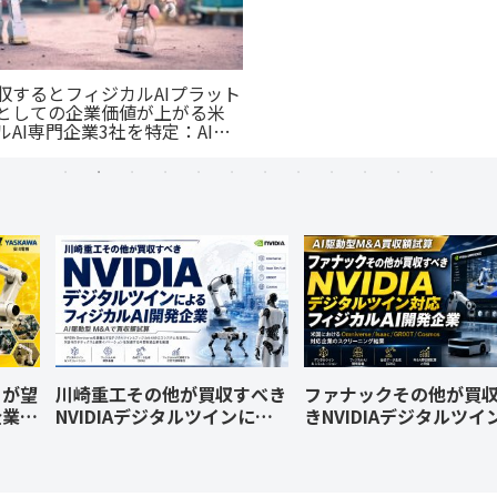
収するとフィジカルAIプラット
としての企業価値が上がる米
AI専門企業3社を特定：AI駆
ケーススタディ
とが望
川崎重工その他が買収すべき
ファナックその他が買
企業を
NVIDIAデジタルツインによ
きNVIDIAデジタルツイ
&A
るフィジカルAI開発企業：AI
よるフィジカルAI開発
スタデ
駆動型M&Aケーススタディ
AI駆動型M&Aケースス
として買収額試算
として買収額試算