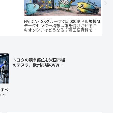
NVIDIA・SKグループの5,000億ドル規模AI
データセンター構想は誰を儲けさせる？
キオクシアはどうなる？韓国語資料を徹
底分析！
トヨタの競争優位を米国市場
のテスラ、欧州市場のVW、
中国市場のBYDと徹底比較！
収すべ
ンに
企業：
タディ