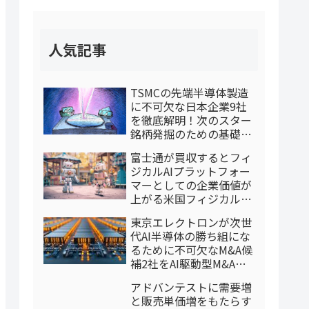
人気記事
TSMCの先端半導体製造
に不可欠な日本企業9社
を徹底解明！次のスター
銘柄発掘のための基礎情
報（本体レポート）
富士通が買収するとフィ
ジカルAIプラットフォー
マーとしての企業価値が
上がる米国フィジカルAI
専門企業3社を特定：AI
東京エレクトロンが次世
駆動型M&Aケーススタデ
代AI半導体の勝ち組にな
ィ
るために不可欠なM&A候
補2社をAI駆動型M&Aで
特定したケーススタディ
アドバンテストに需要増
（2026/8/4調整後再掲）
と販売単価増をもたらす