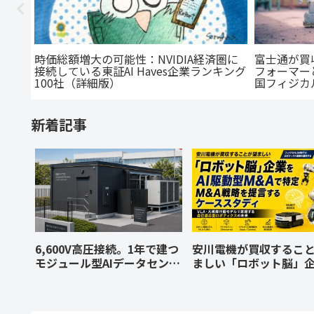
DEを
時価総額増大の可能性：NVIDIA経済圏に
富士通が買
SE
接続している東証AI Haves企業ランキング
フォーマー
ト）
100社（詳細版）
国フィジカル
動型M&A
新着記事
6,600V高圧接続。1年で建つ
安川電機が買収するこ
モジュール型AIデータセンタ
ましい「ロボット脳」
ー「BENTOモデル」原案
AI駆動型M&Aで特定、M
（顧客専用プライベートAIデ
戦略を提言するケース
ータセンターとして）
ィ