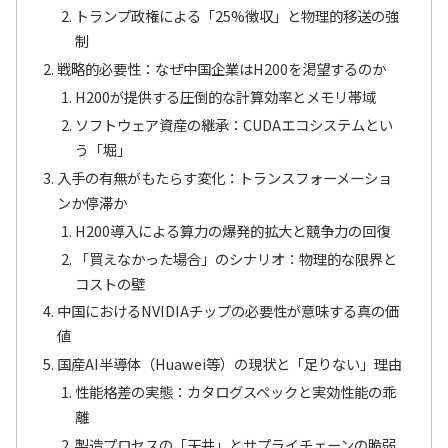
トランプ政権による「25%徴収」と物理的移送の強
制
戦略的必要性：なぜ中国企業はH200を渇望するのか
H200が提供する圧倒的な計算効率とメモリ帯域
ソフトウェア資産の継承：CUDAエコシステムとい
う「堀」
入手の有無がもたらす変化：トランスフォーメーショ
ンか停滞か
H200導入による算力の爆発的拡大と競争力の回復
「買えなかった場合」のシナリオ：物理的な限界と
コストの壁
中国におけるNVIDIAチップの必要性が意味する真の価
値
国産AI半導体（Huawei等）の現状と「足りない」理由
性能格差の実態：カタログスペックと実効性能の乖
離
製造プロセスの「天井」とサプライチェーンの脆弱