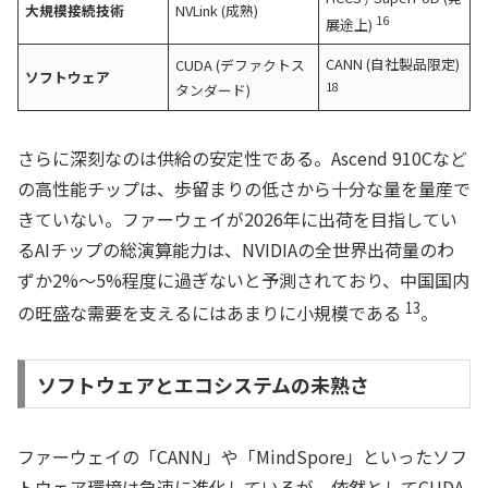
大規模接続技術
NVLink (成熟)
16
展途上)
CANN (自社製品限定)
CUDA (デファクトス
ソフトウェア
18
タンダード)
さらに深刻なのは供給の安定性である。Ascend 910Cなど
の高性能チップは、歩留まりの低さから十分な量を量産で
きていない。ファーウェイが2026年に出荷を目指してい
るAIチップの総演算能力は、NVIDIAの全世界出荷量のわ
ずか2%〜5%程度に過ぎないと予測されており、中国国内
13
の旺盛な需要を支えるにはあまりに小規模である
。
ソフトウェアとエコシステムの未熟さ
ファーウェイの「CANN」や「MindSpore」といったソフ
トウェア環境は急速に進化しているが、依然としてCUDA