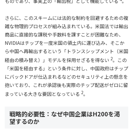
ものであり、事実上の「輸出税」として機能している
。
さらに、このスキームには法的な制約を回避するための複
雑な物理的プロセスが組み込まれている。米国法では輸出
商品に直接的な課税や手数料を課すことが困難なため、
NVIDIAはチップを一度米国の領土内に運び込み、そこか
ら中国へ再輸出するという「トランスシップメント（米国
2
経由の積み替え）」モデルを採用せざるを得ない
。この
「米国を経由する」という条件に対し、中国政府はチップ
にバックドアが仕込まれるなどのセキュリティ上の懸念を
抱いており、これが承認後も実際のチップ配送がゼロに留
2
まっている大きな要因となっている
。
戦略的必要性：なぜ中国企業はH200を渇
望するのか