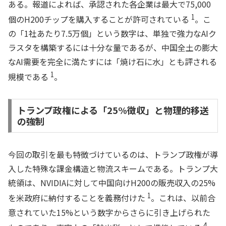
ある。報道によれば、承認された各企業は最大で75,000
1
個のH200チップを購入することが許可されている
。こ
の「1社あたり7.5万個」という数字は、単独で強力なAIク
ラスタを構築するには十分な量であるが、中国全土の膨大
なAI需要を完全に満たすには「焼け石に水」とも評される
1
規模である
。
トランプ政権による「25%徴収」と物理的移送
の強制
今回の取引を最も特徴づけているのは、トランプ政権が導
入した特殊な課金構造と物流スキームである。トランプ大
統領は、NVIDIAに対して中国向けH200の販売収入の25%
1
を米政府に納付することを義務付けた
。これは、以前合
意されていた15%という数字からさらに引き上げられた
4