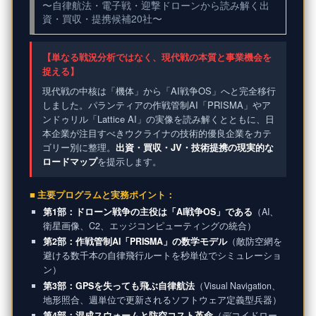
〜自律航法・電子戦・迎撃ドローンから読み解く出
資・買収・提携候補20社〜
【単なる戦況分析ではなく、現代戦の本質と事業機会を
捉える】
現代戦の中核は「機体」から「AI戦争OS」へと完全移行
しました。パランティアの作戦管制AI「PRISMA」やア
ンドゥリル「Lattice AI」の実像を読み解くとともに、日
本企業が注目すべきウクライナの技術的優良企業をカテ
ゴリー別に整理。
出資・買収・JV・技術提携の現実的な
ロードマップ
を提示します。
■ 主要プログラムと実務ポイント：
第1部：ドローン戦争の主役は「AI戦争OS」である
（AI、
衛星画像、C2、エッジコンピューティングの統合）
第2部：作戦管制AI「PRISMA」の数学モデル
（敵防空網を
避ける数千本の自律飛行ルートを秒単位でシミュレーショ
ン）
第3部：GPSを失っても飛ぶ自律航法
（Visual Navigation、
地形照合、週単位で更新されるソフトウェア定義型兵器）
第4部：混成スウォームと防空コスト革命
（デコイドロー