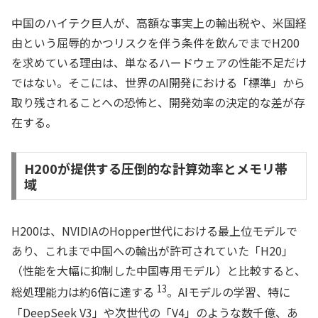
中国のハイテク巨人が、高額な事実上の輸出税や、米国経
由という屈辱的かつリスクを伴う条件を飲んでまでH200
を求めている理由は、単なるハードウェアの性能不足だけ
ではない。そこには、世界のAI開発における「標準」から
取り残されることへの恐怖と、開発効率の決定的な差が存
在する。
H200が提供する圧倒的な計算効率とメモリ帯
域
H200は、NVIDIAのHopper世代における最上位モデルで
あり、これまで中国への輸出が許可されていた「H20」
（性能を大幅に抑制した中国専用モデル）と比較すると、
13
総処理能力は約6倍に達する
。AIモデルの学習、特に
「DeepSeek V3」や次世代の「V4」のような数千億、あ