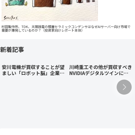
村田製作所、TDK、太陽誘電の積層セラミックコンデンサはなぜAIサーバー向け市場で
需要が爆発しているのか？（投資家向けレポート本体）
新着記事
安川電機が買収することが望
川崎重工その他が買収すべき
ましい「ロボット脳」企業を
NVIDIAデジタルツインによ
AI駆動型M&Aで特定、M&A
るフィジカルAI開発企業：AI
戦略を提言するケーススタデ
駆動型M&Aで買収額試算
ィ