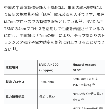
中国の半導体製造受託大手SMICは、米国の輸出規制によ
り最新の極端紫外線（EUV）露光装置を入手できず、現在
13
は7nmプロセスでの製造を限界としている
。NVIDIAが
TSMCの4nmプロセスを活用して性能を飛躍させているの
に対し、中国勢は「7nmの壁」により、チップあたりのト
ランジスタ密度や電力効率を劇的に向上させることができ
13
ない
。
NVIDIA H200
Huawei Ascend
比較項目
(Hopper)
910C
SMIC 7nm (または
製造プロセス
TSMC 4nm
26
TSMC密輸品)
NVIDIAの約4倍の電力
電力消費効率
極めて高い
25
draw
HCCS / SuperPoD (発