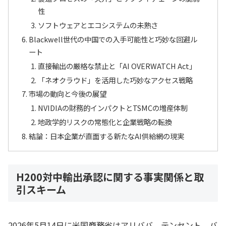
性
ソフトウェアとエコシステムの未熟さ
Blackwell世代の中国での入手可能性と巧妙な回避ル
ート
直接輸出の厳格な禁止と「AI OVERWATCH Act」
「ネオクラウド」を活用した巧妙なアクセス戦略
市場の動向と今後の展望
NVIDIAの財務的インパクトとTSMCの増産体制
地政学的リスクの常態化と企業戦略の転換
結論：日本企業が直面する新たなAI供給網の現実
H200対中輸出承認に関する事実関係と取
引スキーム
2026年5月14日に米国商務省はアリババ、テンセント、バ