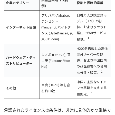
企業カテゴリー
役割と戦略的意義
例）
自社の大規模言語モ
アリババ (Alibaba),
デル（LLM）の訓
テンセント
練、およびクラウド
インターネット巨頭
(Tencent), バイトダ
経由でのAIサービス
ンス (ByteDance), 京
1
東 (JD.com)
提供。
H200を搭載した高性
能AIサーバーの製
レノボ (Lenovo), 富
ハードウェア・ディ
造、および中国国内
士康 (Foxconn/Hon
ストリビューター
の政企顧客への合規
Hai)
1
な分注・販売。
中国の主要なAIイン
百度 (Baidu) 等を含
フラ基盤を支える重
その他
む約10社
1
要拠点。
承認されたライセンスの条件は、非常に具体的かつ厳格で