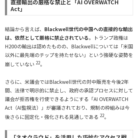
直接輸出の厳格な禁止と「AI OVERWATCH
Act」
結論から言えば、
Blackwell世代の中国への直接的な輸出
は、依然として厳格に禁止されている
。トランプ政権は
H200の輸出は認めたものの、Blackwellについては「米国
以外に最先端のチップを持たせない」という強硬な姿勢を
22
崩していない
。
さらに、米議会ではBlackwell世代の対中販売を今後2年
間、法律で明示的に禁止し、政府の承認プロセスに対して
議会が拒否権を行使できるようにする「AI OVERWATCH
Act（AI監視法）」が審議されており、規制の枠組みは今
22
後さらに固定化・強化される見通しである
。
「ネオクラウド」を活用した巧妙なアクセス戦