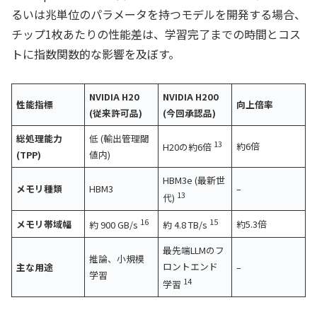
るいは兆単位のパラメータを持つモデルを開発する場合、
チップ1枚あたりの性能差は、学習完了までの時間とコス
トに指数関数的な影響を及ぼす。
NVIDIA H20
NVIDIA H200
性能指標
向上倍率
(従来許可品)
(今回承認品)
総処理能力
低 (輸出管理閾
13
約6倍
H20の約6倍
(TPP)
値内)
HBM3e (最新世
メモリ種類
HBM3
–
13
代)
16
15
メモリ帯域幅
約5.3倍
約 900 GB/s
約 4.8 TB/s
最先端LLMのフ
推論、小規模
ロントエンド
主な用途
–
学習
14
学習