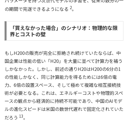
パラメータを持つ次世代モデルの学習を、従来の数分の一
2
の期間で完遂できるようになる
。
「買えなかった場合」のシナリオ：物理的な限
界とコストの壁
もしH200の販売が完全に拒絶され続けていたならば、中
国企業は性能の低い「H20」を大量に並べて計算力を補う
しかなかった。しかし、前述の通りH20はH200の6分の1
の性能しかなく、同じ計算能力を得るためには6倍の電
力、6倍の設置スペース、そして極めて複雑な相互接続技
術が必要となる。これは、エネルギーコストや物理的スペ
ースの観点から経済的に持続不可能であり、中国のAIモデ
ルの進化スピードは米国の数世代遅れで固定化されていた
13
だろう
。