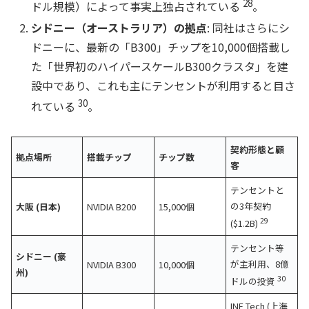
28
ドル規模）によって事実上独占されている
。
シドニー（オーストラリア）の拠点
: 同社はさらにシ
ドニーに、最新の「B300」チップを10,000個搭載し
た「世界初のハイパースケールB300クラスタ」を建
設中であり、これも主にテンセントが利用すると目さ
30
れている
。
契約形態と顧
拠点場所
搭載チップ
チップ数
客
テンセントと
の3年契約
大阪 (日本)
NVIDIA B200
15,000個
29
($1.2B)
テンセント等
シドニー (豪
が主利用、8億
NVIDIA B300
10,000個
州)
30
ドルの投資
INF Tech (上海