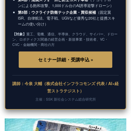
ンによる飽和攻撃、1,000ドル台のAI誘導迎撃ドローン）
第5部：ウクライナ防衛テック企業・買収候補
（固定翼
ISR、自律航法、電子戦、UGVなど優秀な20社と提携スキ
ームの使い分け）
【対象】
重工、電機、通信、半導体、クラウド、サイバー、ドロー
ン、ロボティクス関連の経営企画・新規事業・技術者、VC・
CVC・金融機関・商社の方
セミナー詳細・受講申込 »
講師：今泉 大輔（株式会社インフラコモンズ 代表 / AI×経
営ストラテジスト）
主催：SSK 新社会システム総合研究所