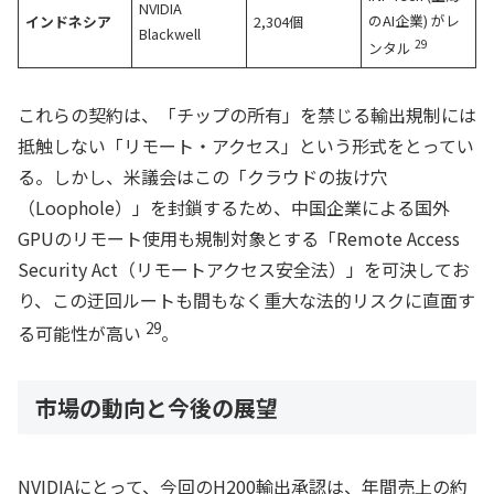
NVIDIA
のAI企業) がレ
インドネシア
2,304個
Blackwell
29
ンタル
これらの契約は、「チップの所有」を禁じる輸出規制には
抵触しない「リモート・アクセス」という形式をとってい
る。しかし、米議会はこの「クラウドの抜け穴
（Loophole）」を封鎖するため、中国企業による国外
GPUのリモート使用も規制対象とする「Remote Access
Security Act（リモートアクセス安全法）」を可決してお
り、この迂回ルートも間もなく重大な法的リスクに直面す
29
る可能性が高い
。
市場の動向と今後の展望
NVIDIAにとって、今回のH200輸出承認は、年間売上の約