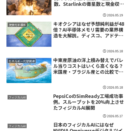
数、Starlinkの衛星数と現金収
入、そして1kg当り運搬コストの
価格破壊
2026.05.19
キオクシアはなぜ予想純利益が48
次世代半導体
倍？AI半導体メモリ需要の業界構
造を大解説。ディスコ、アドテス
ト、レゾナック、東エレも恩恵
2026.05.18
中東産原油の洋上積み替えでバレ
エネルギー代替調達
ル当りコストはいくら高くなる？
米国産・ブラジル産との比較では
どうか？
2026.05.18
PepsiCoのSimReady工場成功事
フィジカルAI
例。スループットを20%向上させ
たフィジカルAI展開
2026.05.17
日本のフィジカルAIにはなぜ
フィジカルAI
NVIDIA Omniverseデジタルツイ