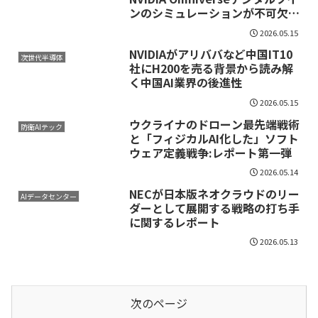
ンのシミュレーションが不可欠な
のか？技術的に理解するためのレ
2026.05.15
ポート
NVIDIAがアリババなど中国IT10
次世代半導体
社にH200を売る背景から読み解
く中国AI業界の後進性
2026.05.15
ウクライナのドローン最先端戦術
防衛AIテック
と「フィジカルAI化した」ソフト
ウェア定義戦争:レポート第一弾
2026.05.14
NECが日本版ネオクラウドのリー
AIデータセンター
ダーとして展開する戦略の打ち手
に関するレポート
2026.05.13
次のページ