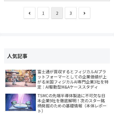
前
次
1
2
3
へ
へ
人気記事
富士通が買収するとフィジカルAIプラ
ットフォーマーとしての企業価値が上
がる米国フィジカルAI専門企業3社を特
定：AI駆動型M&Aケーススタディ
TSMCの先端半導体製造に不可欠な日
本企業9社を徹底解明！次のスター銘
柄発掘のための基礎情報（本体レポー
ト）