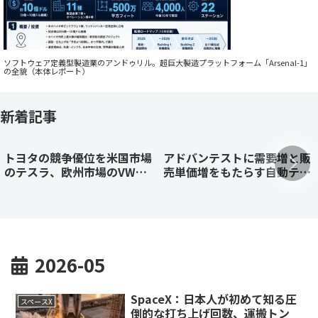
ソフトウェア定義型製造業のアンドゥリル。超巨大製造プラットフォーム「Arsenal-1」
の全貌（本体レポート）
新着記事
トヨタの競争優位を米国市場
アドバンテストに需要増と販
のテスラ、欧州市場のVW、
売単価増をもたらす自動テス
中国市場のBYDと徹底比較！
ト装置（ATE）の競争優位を
徹底解説：2026年4-6月期
2026-05
SpaceX：日本人が初めて知る圧
スペースX
倒的な打ち上げ回数、運搬トン