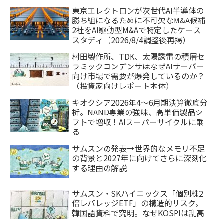
東京エレクトロンが次世代AI半導体の
勝ち組になるために不可欠なM&A候補
2社をAI駆動型M&Aで特定したケース
スタディ（2026/8/4調整後再掲）
村田製作所、TDK、太陽誘電の積層セ
ラミックコンデンサはなぜAIサーバー
向け市場で需要が爆発しているのか？
（投資家向けレポート本体）
キオクシア2026年4〜6月期決算徹底分
析。NAND専業の強味、高単価製品シ
フトで増収！AIスーパーサイクルに乗
る
サムスンの発表→世界的なメモリ不足
の背景と2027年に向けてさらに深刻化
する理由の解説
サムスン・SKハイニックス「個別株2
倍レバレッジETF」の構造的リスク。
韓国語資料で究明。なぜKOSPIは乱高