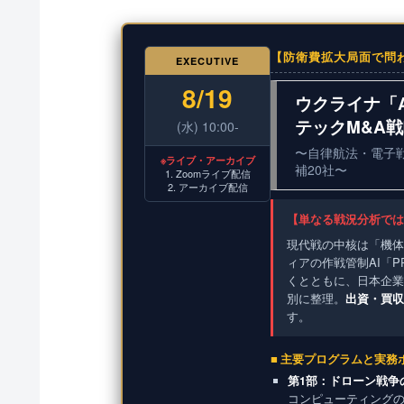
【防衛費拡大局面で問
EXECUTIVE
8/19
ウクライナ「
テックM&A
(水) 10:00-
〜自律航法・電子
※ライブ・アーカイブ
補20社〜
1. Zoomライブ配信
2. アーカイブ配信
【単なる戦況分析では
現代戦の中核は「機体
ィアの作戦管制AI「PR
くとともに、日本企業
別に整理。
出資・買収
す。
■ 主要プログラムと実務
第1部：ドローン戦争
コンピューティング