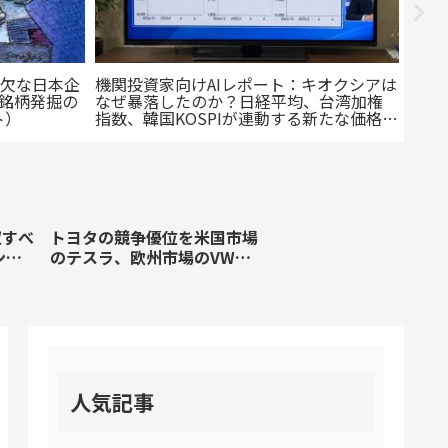
可欠な日本企
機関投資家向けAIレポート：キオクシアは
トヨ
ー銘柄発掘の
なぜ暴落したのか？日経平均、台湾加権
に確
ト）
指数、韓国KOSPIが連動する新たな価格形
成メカニズム
収すべ
トヨタの競争優位を米国市場
ンに
のテスラ、欧州市場のVW、
企業：
中国市場のBYDと徹底比較！
タディ
人気記事