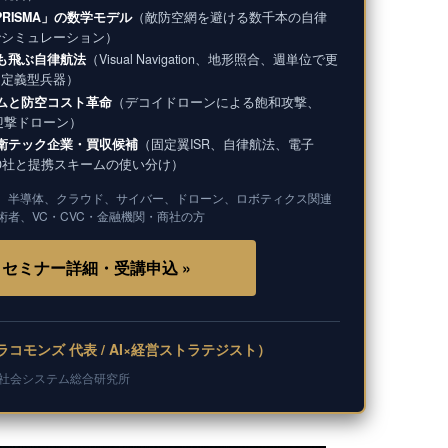
PRISMA」の数学モデル
（敵防空網を避ける数千本の自律
でシミュレーション）
ても飛ぶ自律航法
（Visual Navigation、地形照合、週単位で更
ア定義型兵器）
ムと防空コスト革命
（デコイドローンによる飽和攻撃、
導迎撃ドローン）
衛テック企業・買収候補
（固定翼ISR、自律航法、電子
20社と提携スキームの使い分け）
、半導体、クラウド、サイバー、ドローン、ロボティクス関連
術者、VC・CVC・金融機関・商社の方
セミナー詳細・受講申込 »
コモンズ 代表 / AI×経営ストラテジスト）
新社会システム総合研究所