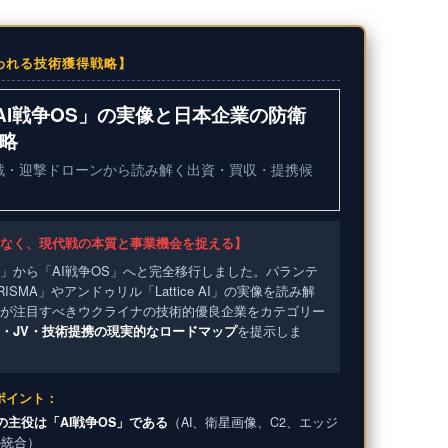
われる技術獲得戦略】
AI戦争OS」の実像と日本企業の防衛
戦略
戦・迎撃ドローンから読み解く出資・買収・提携候
なく、現代戦の本質と事業機会を捉える】
」から「AI戦争OS」へと完全移行しました。パランテ
ISMA」やアンドゥリル「Lattice AI」の実像を読み解
が注目すべきウクライナの技術的優良企業をカテゴリー
・JV・技術提携の現実的なロードマップ
を提示しま
ポイント：
の主役は「AI戦争OS」である
（AI、衛星画像、C2、エッジ
の統合）