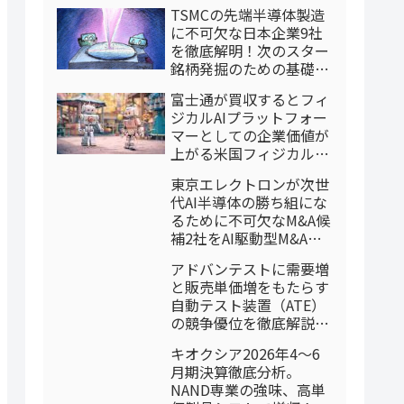
TSMCの先端半導体製造
に不可欠な日本企業9社
を徹底解明！次のスター
銘柄発掘のための基礎情
報（本体レポート）
富士通が買収するとフィ
ジカルAIプラットフォー
マーとしての企業価値が
上がる米国フィジカルAI
専門企業3社を特定：AI
東京エレクトロンが次世
駆動型M&Aケーススタデ
代AI半導体の勝ち組にな
ィ
るために不可欠なM&A候
補2社をAI駆動型M&Aで
特定したケーススタディ
アドバンテストに需要増
（2026/8/4調整後再掲）
と販売単価増をもたらす
自動テスト装置（ATE）
の競争優位を徹底解説：
2026年4-6月期
キオクシア2026年4〜6
月期決算徹底分析。
NAND専業の強味、高単