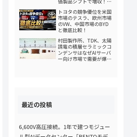
価製品シフトで増収！AI
スーパーサイクルに乗る
トヨタの競争優位を米国
市場のテスラ、欧州市場
のVW、中国市場のBYD
と徹底比較！
村田製作所、TDK、太陽
誘電の積層セラミックコ
ンデンサはなぜAIサーバ
ー向け市場で需要が爆発
しているのか？（投資家
向けレポート本体）
最近の投稿
6,600V高圧接続。1年で建つモジュー
ル型AIデータセンター「BENTOモデ