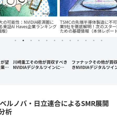
の可能性：NVIDIA経済圏に
TSMCの先端半導体製造に不
東証AI Haves企業ランキング
業9社を徹底解明！次のスタ
細版）
ための基礎情報（本体レポー
とが望
川崎重工その他が買収すべき
ファナックその他が買
企業を
NVIDIAデジタルツインによ
きNVIDIAデジタルツイ
&A
るフィジカルAI開発企業：AI
よるフィジカルAI開発
スタデ
駆動型M&Aケーススタディ
AI駆動型M&Aケースス
として買収額試算
として買収額試算
ベルノバ・日立連合によるSMR展開
分析