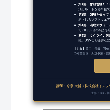
第2部：作戦管制AI「
飛行ルートを秒単位
第3部：GPSを失っ
新されるソフトウェ
第4部：混成スウォー
1,000ドル台のAI誘
第5部：ウクライナ防
戦、UGVなど優秀な
【対象】
重工、電機、通信
の経営企画・新規事業・技
講師：今泉 大輔（株式会社インフラ
主催：SSK 