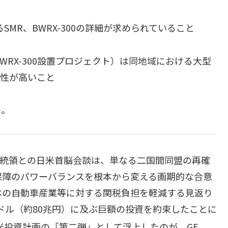
MR、BWRX-300の詳細が求められていること
WRX-300設置プロジェクト）は同地域における大型
能性が高いこと
の。
プ大統領との日米首脳会談は、単なる二国間同盟の再確
保障のパワーバランスを根本から変える画期的な合意
本の自動車産業等に対する関税負担を軽減する見返り
億ドル（約80兆円）に及ぶ巨額の投資を約束したことに
米投資計画の「第二弾」として浮上したのが、GE