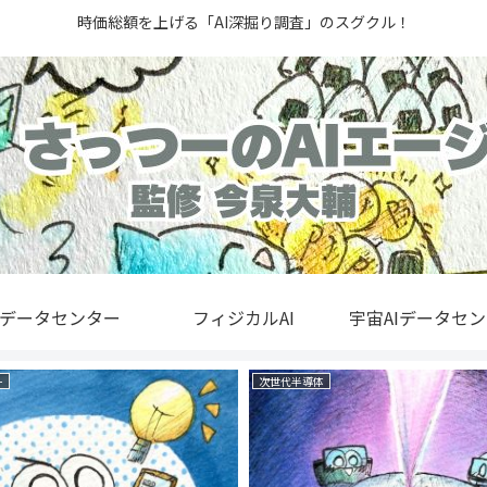
時価総額を上げる「AI深掘り調査」のスグクル！
Iデータセンター
フィジカルAI
宇宙AIデータセ
ー
次世代半導体