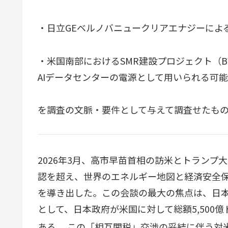
・日立GEベルノバニュークリアエナジーによるS
・米国南部におけるSMR建設プロジェクト（B
AIデータセンターの電源として用いられる可
を調査の文脈・要件として与えて調査せたも
2026年3月、高市早苗首相の訪米とトラン
認を超え、世界のエネルギー地図と経済安全
を導き出した。この会談の最大の焦点は、日
として、日本政府が米国に対して総額5,500
ある
。この「相互関税」交渉の妥結に伴う対