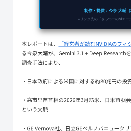
制作・提供：今泉 大輔（
※リンク先の「さっつーのAIエ
本レポートは、
「経営者が読むNVIDIAのフィジカ
る今泉大輔が、Gemini 3.1 + Deep Researc
調査手法により、
・日本政府による米国に対する約80兆円の投
・高市早苗首相の2026年3月訪米、日米首
という文脈
・GE Vernova社、日立GEベルノバニュ