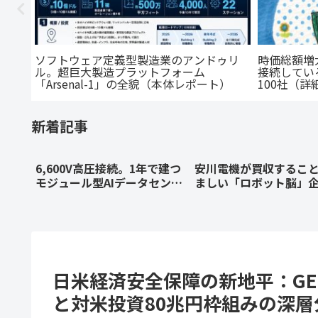
】日
ソフトウェア定義型製造業のアンドゥリ
時価総額増大
ル。超巨大製造プラットフォーム
接続している
社な
「Arsenal-1」の全貌（本体レポート）
100社（詳
始動する
全
新着記事
6,600V高圧接続。1年で建つ
安川電機が買収するこ
モジュール型AIデータセンタ
ましい「ロボット脳」
ー「BENTOモデル」原案
AI駆動型M&Aで特定、M
（顧客専用プライベートAIデ
戦略を提言するケース
ータセンターとして）
ィ
日米経済安全保障の新地平：GE
と対米投資80兆円枠組みの深層