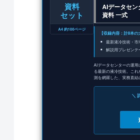
資料
AIデータセ
セット
資料 一式
A4 約100ページ
【収録内容：計8本の
最新液冷技術・市
解説用プレゼンテ
AIデータセンターの運
る最新の液冷技術。これ
測を網羅した、実務直結
＼ 