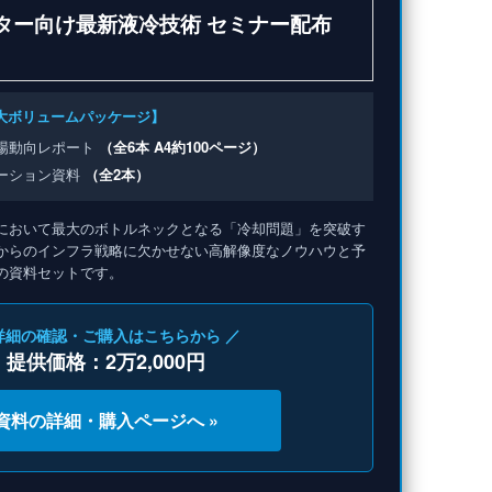
ンター向け最新液冷技術 セミナー配布
大ボリュームパッケージ】
場動向レポート
（全6本 A4約100ページ）
ーション資料
（全2本）
用において最大のボトルネックとなる「冷却問題」を突破す
からのインフラ戦略に欠かせない高解像度なノウハウと予
の資料セットです。
詳細の確認・ご購入はこちらから ／
提供価格：2万2,000円
資料の詳細・購入ページへ »