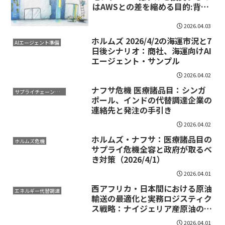
はAWSとの差を縮める目的:背景
解説
2026.04.03
ホルムズ 2026/4/2の海運市況と7
AIエージェント準備
日後シナリオ：商社、海運向けAI
エージェント・サンプル
2026.04.02
ナフサ危機 医療諸品目：シンガ
サプライチェーン危機
ポール、インドの代替調達企業の
連絡先と発注の手引き
2026.04.02
ホルムズ・ナフサ：医療諸品目の
ホルムズ危機
サプライ危機全容と政府が取るべ
き対策（2026/4/1）
2026.04.01
西アフリカ・日本間における原油
エネルギー代替調達
輸送の最適化と実務ロジスティク
ス戦略：ナイジェリア産原油の安
定調達マニュアル（2026年4月）
2026.04.01