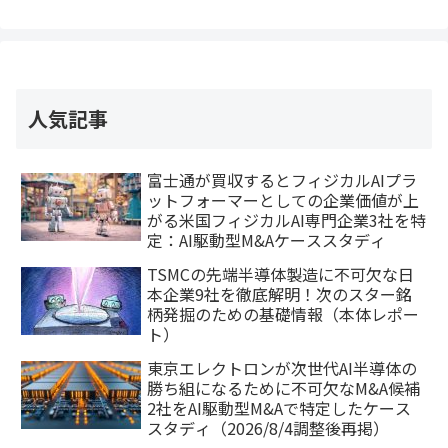
人気記事
富士通が買収するとフィジカルAIプラ
ットフォーマーとしての企業価値が上
がる米国フィジカルAI専門企業3社を特
定：AI駆動型M&Aケーススタディ
TSMCの先端半導体製造に不可欠な日
本企業9社を徹底解明！次のスター銘
柄発掘のための基礎情報（本体レポー
ト）
東京エレクトロンが次世代AI半導体の
勝ち組になるために不可欠なM&A候補
2社をAI駆動型M&Aで特定したケース
スタディ（2026/8/4調整後再掲）