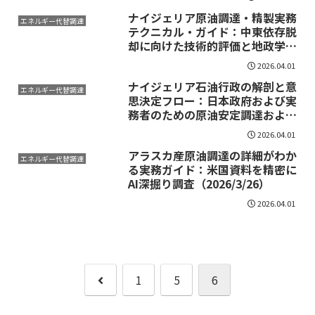
ナイジェリア原油調達・精製実務
エネルギー代替調達
テクニカル・ガイド：中東依存脱
却に向けた技術的評価と地政学リ
スク分析（2026年4月）
2026.04.01
ナイジェリア石油行政の解剖と意
エネルギー代替調達
思決定フロー：日本政府および実
務者のための原油安定調達および
外交戦略策定報告書（2026年4
2026.04.01
月）
アラスカ産原油調達の詳細がわか
エネルギー代替調達
る実務ガイド：米国資料を精密に
AI深掘り調査（2026/3/26）
2026.04.01
前
1
5
6
へ