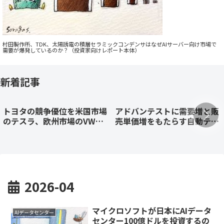
村田製作所、TDK、太陽誘電の積層セラミックコンデンサはなぜAIサーバー向け市場で
需要が爆発しているのか？（投資家向けレポート本体）
新着記事
トヨタの競争優位を米国市場
アドバンテストに需要増と販
のテスラ、欧州市場のVW、
売単価増をもたらす自動テス
中国市場のBYDと徹底比較！
ト装置（ATE）の競争優位を
徹底解説：2026年4-6月期
2026-04
マイクロソフトが日本にAIデータ
AIデータセンター
センター100億ドルを投資するの