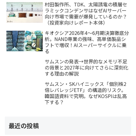
村田製作所、TDK、太陽誘電の積層セ
ラミックコンデンサはなぜAIサーバー
向け市場で需要が爆発しているのか？
（投資家向けレポート本体）
キオクシア2026年4〜6月期決算徹底分
析。NAND専業の強味、高単価製品シ
フトで増収！AIスーパーサイクルに乗
る
サムスンの発表→世界的なメモリ不足
の背景と2027年に向けてさらに深刻化
する理由の解説
サムスン・SKハイニックス「個別株2
倍レバレッジETF」の構造的リスク。
韓国語資料で究明。なぜKOSPIは乱高
下する？
最近の投稿